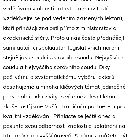
vzdělávání v oblasti katastru nemovitostí.
Vzdělávejte se pod vedením zkušených lektorů,
kteří přinášejí znalosti přímo z ministerstev a
akademické sféry. Proto u nás často přednášejí
sami autoři či spoluautoři legislativních norem,
stejně jako soudci Ústavního soudu, Nejvyššího
soudu a Nejvyššího správního soudu. Díky
pečlivému a systematickému výběru lektorů
dosahujeme u mnoha klíčových témat jedinečné
personální exkluzivity. S více než desetiletou
zkušeností jsme Vaším tradičním partnerem pro
kvalitní vzdělávání. Přihlaste se ještě dnes a
posuňte svou odbornost, znalosti a uplatnění na
trhu práce na vyšší úroveň. S námi si můžete být