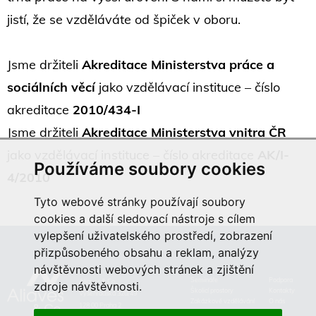
jistí, že se vzděláváte od špiček v oboru.
Jsme držiteli
Akreditace Ministerstva práce a
sociálních věcí
jako vzdělávací instituce – číslo
akreditace
2010/434-I
Jsme držiteli
Akreditace Ministerstva vnitra ČR
jako vzdělávací instituce – číslo akreditace
AK/I-
Používáme soubory cookies
4/2010
Tyto webové stránky používají soubory
cookies a další sledovací nástroje s cílem
vylepšení uživatelského prostředí, zobrazení
přizpůsobeného obsahu a reklam, analýzy
návštěvnosti webových stránek a zjištění
Semináře
Podpora
Aliaves & Co.,
zdroje návštěvnosti.
Školicí prostory
Kontakty
Vyšehradská 320/49
Zakázkové vzdělávání
O nás
128 00 Praha 2