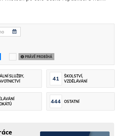
PRÁVĚ PROBÍHÁ
ÁLNÍ SLUŽBY,
ŠKOLSTVÍ,
41
VOTNICTVÍ
VZDĚLÁVÁNÍ
ĚLÁVÁNÍ
444
OSTATNÍ
OKÁTŮ
ráce