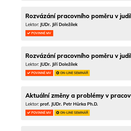
Rozvázání pracovního poměru v judi
Lektor:
JUDr. Jiří Doležílek
POVINNÉ MV
Rozvázání pracovního poměru v judi
Lektor:
JUDr. Jiří Doležílek
POVINNÉ MV
ON-LINE SEMINÁŘ
Aktuální změny a problémy v praco
Lektor:
prof. JUDr. Petr Hůrka Ph.D.
POVINNÉ MV
ON-LINE SEMINÁŘ