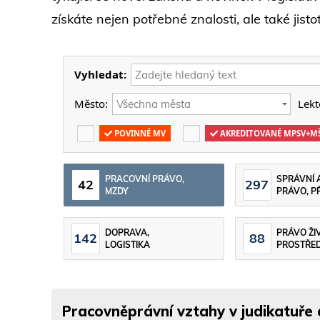
získáte nejen potřebné znalosti, ale také jisto
Vyhledat:
Město:
Lekt
POVINNÉ MV
AKREDITOVANÉ MPSV+M
PRACOVNÍ PRÁVO,
SPRÁVNÍ 
42
297
MZDY
PRÁVO, P
DOPRAVA,
PRÁVO ŽI
142
88
LOGISTIKA
PROSTŘED
Pracovněprávní vztahy v judikatuře 