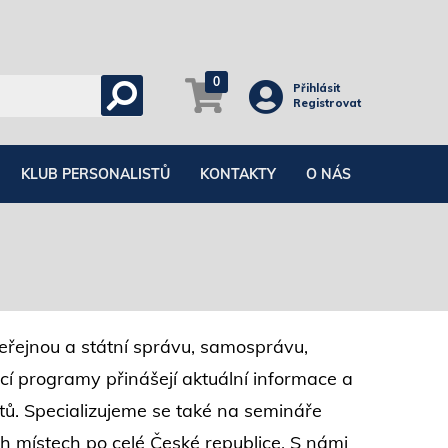
0
Přihlásit
Registrovat
KLUB PERSONALISTŮ
KONTAKTY
O NÁS
veřejnou a státní správu, samosprávu,
í programy přinášejí aktuální informace a
stů. Specializujeme se také na semináře
ch místech po celé České republice. S námi