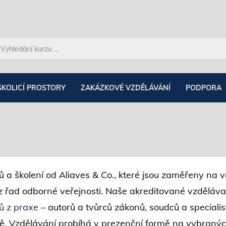
ŠKOLICÍ PROSTORY
ZAKÁZKOVÉ VZDĚLÁVÁNÍ
PODPORA
 a školení od Aliaves & Co., které jsou zaměřeny na 
 řad odborné veřejnosti. Naše akreditované vzdělávac
ů z praxe
– autorů a tvůrců zákonů, soudců a speciali
tivě. Vzdělávání probíhá v prezenční formě na vybraný