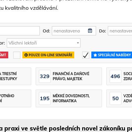
tu kvalitního vzdělávání.
Od:
Do:
or:
ŠMT
POUZE ON-LINE SEMINÁŘE
SPECIÁLNÍ NABÍDKY
A TRESTNÍ
FINANČNÍ A DAŇOVÉ
SOCI
329
496
ŘESTUPKY
PRÁVO, MAJETEK
ZDRA
VOTNÍHO
MĚKKÉ DOVEDNOSTI,
VZD
195
50
Í
INFORMATIKA
ADV
a praxi ve světle posledních novel zákoníku p