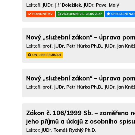
Lektoři:
JUDr. Jiří Doležílek, JUDr. Pavel Malý
POVINNÉ MV
VÍCEDENNÍ 25.-28.05.2027
SPECIÁLNÍ NA
Nový „služební zákon“ – úprava po
Lektoři:
prof. JUDr. Petr Hůrka Ph.D., JUDr. Jan Kně
ON-LINE SEMINÁŘ
Nový „služební zákon“ – úprava po
Lektoři:
prof. JUDr. Petr Hůrka Ph.D., JUDr. Jan Kně
Zákon č. 106/1999 Sb. – zaměřeno n
jeho příjmů a údajů z osobního spisu
Lektor:
JUDr. Tomáš Rychlý Ph.D.