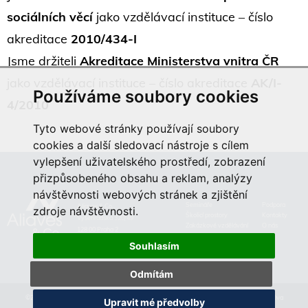
sociálních věcí
jako vzdělávací instituce – číslo
akreditace
2010/434-I
Jsme držiteli
Akreditace Ministerstva vnitra ČR
jako vzdělávací instituce – číslo akreditace
AK/I-
Používáme soubory cookies
4/2010
Tyto webové stránky používají soubory
cookies a další sledovací nástroje s cílem
vylepšení uživatelského prostředí, zobrazení
přizpůsobeného obsahu a reklam, analýzy
návštěvnosti webových stránek a zjištění
Semináře
Podpora
Aliaves & Co.,
zdroje návštěvnosti.
Školicí prostory
Kontakty
Vyšehradská 320/49
Zakázkové vzdělávání
O nás
128 00 Praha 2
Souhlasím
Odmítám
©2019 Aliaves & Co., a.s. Specialista na kurzy, školení a zakázkové vzdělávání. Všechna práva
Upravit mé předvolby