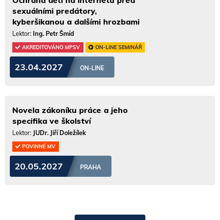
Ochrana dětí na internetu před
sexuálními predátory,
kyberšikanou a dalšími hrozbami
Lektor:
Ing. Petr Šmíd
AKREDITOVÁNO MPSV
ON-LINE SEMINÁŘ
23.04.2027
ON-LINE
Novela zákoníku práce a jeho
specifika ve školství
Lektor:
JUDr. Jiří Doležílek
POVINNÉ MV
20.05.2027
PRAHA