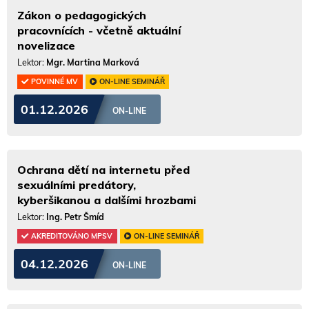
Zákon o pedagogických
pracovnících - včetně aktuální
novelizace
Lektor:
Mgr. Martina Marková
POVINNÉ MV
ON-LINE SEMINÁŘ
01.12.2026
ON-LINE
Ochrana dětí na internetu před
sexuálními predátory,
kyberšikanou a dalšími hrozbami
Lektor:
Ing. Petr Šmíd
AKREDITOVÁNO MPSV
ON-LINE SEMINÁŘ
04.12.2026
ON-LINE