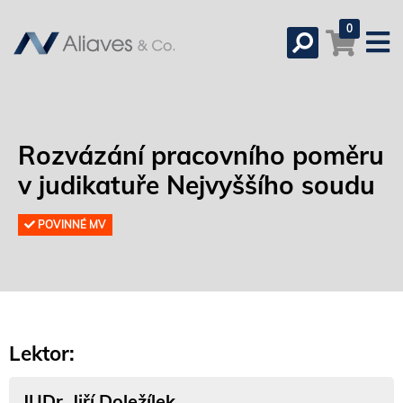
0
Rozvázání pracovního poměru
v judikatuře Nejvyššího soudu
POVINNÉ MV
Lektor:
JUDr. Jiří Doležílek