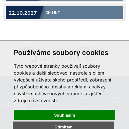
22.10.2027
ON-LINE
Bližší informace a přihlášky:
Používáme soubory cookies
+420 222 511 152
Tyto webové stránky používají soubory
prihlaska@aliaves.cz
cookies a další sledovací nástroje s cílem
vylepšení uživatelského prostředí, zobrazení
přizpůsobeného obsahu a reklam, analýzy
návštěvnosti webových stránek a zjištění
Semináře
Podpora
Aliaves & Co.,
zdroje návštěvnosti.
Školicí prostory
Kontakty
Vyšehradská 320/49
Zakázkové vzdělávání
O nás
128 00 Praha 2
Souhlasím
Odmítám