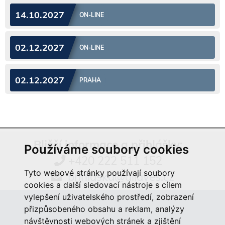
14.10.2027
ON-LINE
02.12.2027
ON-LINE
02.12.2027
PRAHA
Bližší informace a přihlášky:
Používáme soubory cookies
+420 222 511 152
Tyto webové stránky používají soubory
prihlaska@aliaves.cz
cookies a další sledovací nástroje s cílem
vylepšení uživatelského prostředí, zobrazení
přizpůsobeného obsahu a reklam, analýzy
návštěvnosti webových stránek a zjištění