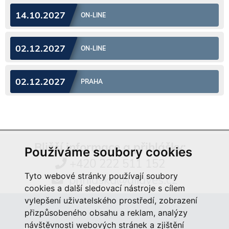
14.10.2027
ON-LINE
02.12.2027
ON-LINE
02.12.2027
PRAHA
Bližší informace a přihlášky:
Používáme soubory cookies
+420 222 511 152
Tyto webové stránky používají soubory
prihlaska@aliaves.cz
cookies a další sledovací nástroje s cílem
vylepšení uživatelského prostředí, zobrazení
přizpůsobeného obsahu a reklam, analýzy
návštěvnosti webových stránek a zjištění