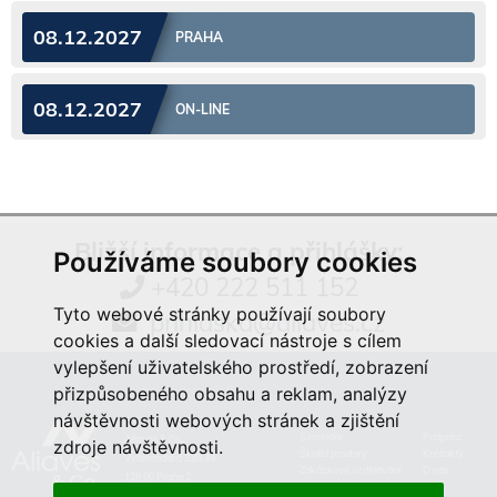
08.12.2027
PRAHA
08.12.2027
ON-LINE
Bližší informace a přihlášky:
Používáme soubory cookies
+420 222 511 152
Tyto webové stránky používají soubory
prihlaska@aliaves.cz
cookies a další sledovací nástroje s cílem
vylepšení uživatelského prostředí, zobrazení
přizpůsobeného obsahu a reklam, analýzy
návštěvnosti webových stránek a zjištění
Semináře
Podpora
Aliaves & Co.,
zdroje návštěvnosti.
Školicí prostory
Kontakty
Vyšehradská 320/49
Zakázkové vzdělávání
O nás
128 00 Praha 2