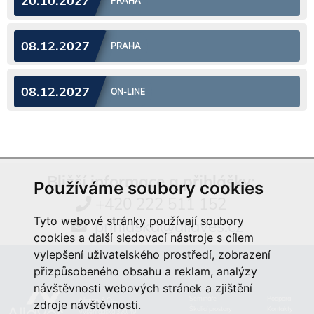
20.10.2027
PRAHA
08.12.2027
PRAHA
08.12.2027
ON-LINE
Bližší informace a přihlášky:
Používáme soubory cookies
+420 222 511 152
Tyto webové stránky používají soubory
prihlaska@aliaves.cz
cookies a další sledovací nástroje s cílem
vylepšení uživatelského prostředí, zobrazení
přizpůsobeného obsahu a reklam, analýzy
návštěvnosti webových stránek a zjištění
Semináře
Podpora
Aliaves & Co.,
zdroje návštěvnosti.
Školicí prostory
Kontakty
Vyšehradská 320/49