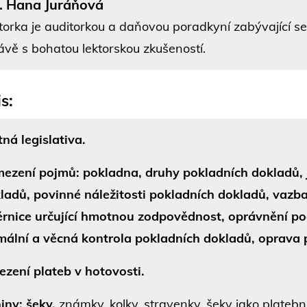
. Hana Juráňová
torka je auditorkou a daňovou poradkyní zabývající se 
ávě s bohatou lektorskou zkušeností.
s:
tná legislativa.
ezení pojmů: pokladna, druhy pokladních dokladů, j
ladů, povinné náležitosti pokladních dokladů, vazb
rnice určující hmotnou zodpovědnost, oprávnění po
mální a věcná kontrola pokladních dokladů, oprava 
zení plateb v hotovosti.
iny: šeky,
známky, kolky, stravenky, šeky jako platební