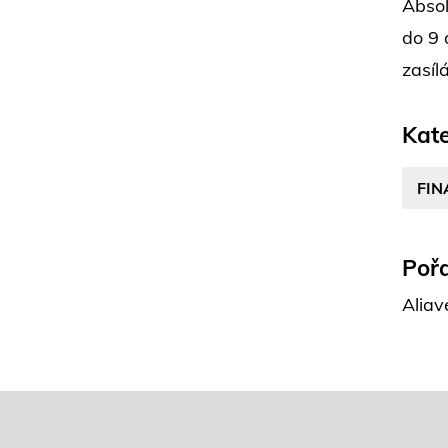
Absol
do 9 
zasíl
Kate
FIN
Pořa
Aliav