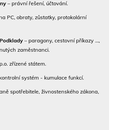
iny
– právní řešení, účtování.
a PC, obraty, zůstatky, protokolární
Podklady
– paragony, cestovní příkazy …,
tnutých zaměstnanci.
p.o. zřízené státem.
kontrolní systém - kumulace funkcí.
raně spotřebitele, živnostenského zákona,