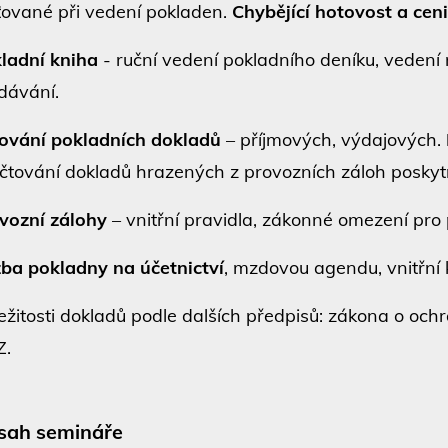
šťované při vedení pokladen.
Chybějící hotovost a cen
ladní kniha
- ruční vedení pokladního deníku, vedení n
dávání.
ování pokladních dokladů
– příjmových, výdajových.
čtování dokladů hrazených z provozních záloh posky
vozní zálohy
– vnitřní pravidla, zákonné omezení pro 
ba pokladny na účetnictví
, mzdovou agendu, vnitřní 
ežitosti dokladů podle dalších předpisů: zákona o och
Z.
sah semináře