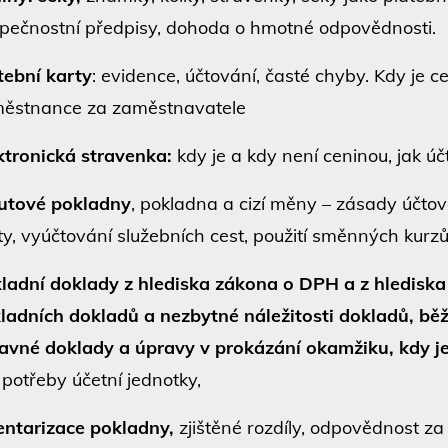
pečnostní předpisy, dohoda o hmotné odpovědnosti.
tební karty
: evidence, účtování, časté chyby. Kdy je 
ěstnance za zaměstnavatele
ktronická stravenka:
kdy je a kdy není ceninou, jak úč
utové pokladny
, pokladna a cizí měny – zásady účtov
ty, vyúčtování služebních cest, použití směnných kurzů
ladní doklady z hlediska zákona o DPH a z hlediska
ladních dokladů a nezbytné náležitosti dokladů, bě
avné doklady a úpravy v prokázání okamžiku, kdy je
 potřeby účetní jednotky,
entarizace pokladny,
zjištěné rozdíly, odpovědnost za