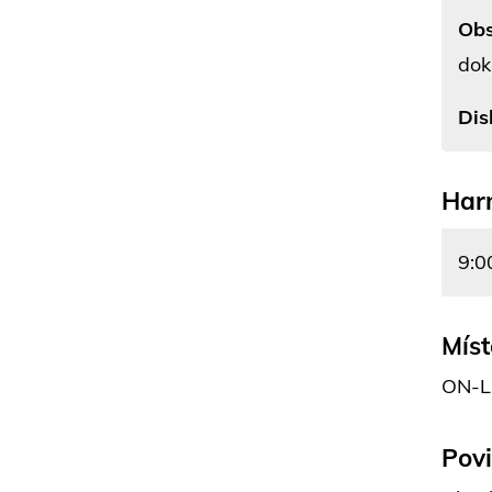
Obs
dok
Dis
Har
9:0
Míst
ON-L
Pov