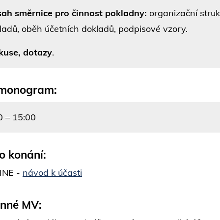
ah směrnice pro činnost pokladny:
organizační struk
ladů, oběh účetních dokladů, podpisové vzory.
kuse, dotazy
.
monogram:
0 – 15:00
o konání:
INE -
návod k účasti
inné MV: