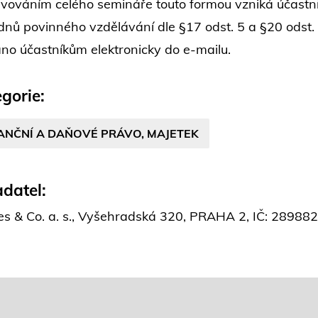
vováním celého semináře touto formou vzniká účastní
dnů povinného vzdělávání dle §17 odst. 5 a §20 odst.
áno účastníkům elektronicky do e-mailu.
gorie:
ANČNÍ A DAŇOVÉ PRÁVO, MAJETEK
datel:
es & Co. a. s., Vyšehradská 320, PRAHA 2, IČ: 2898