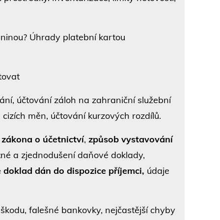
ceninou? Úhrady platební kartou
tovat
ání, účtování záloh na zahraniční služební
 cizích měn, účtování kurzových rozdílů.
 zákona o účetnictví
,
způsob vystavování
ž
né a zjednodušení daňové doklady,
 doklad dán do dispozice příjemci,
údaje
 škodu, falešné bankovky, nejčastější chyby