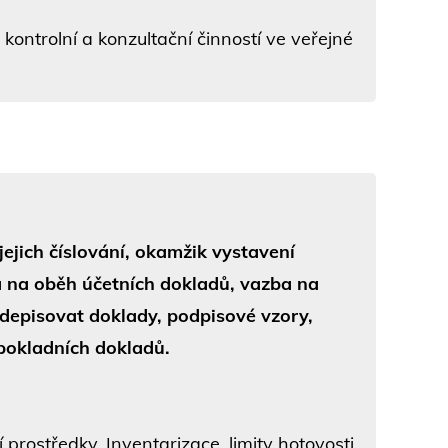
kontrolní a konzultační činností ve veřejné
ejich číslování, okamžik vystavení
a na oběh účetních dokladů, vazba na
depisovat doklady, podpisové vzory,
pokladních dokladů.
 prostředky. Inventarizace, limity hotovosti,