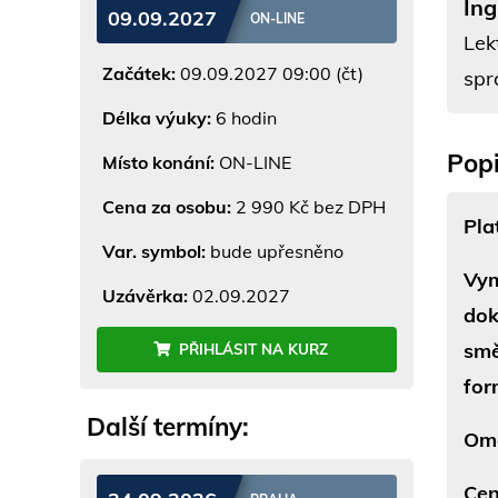
Ing
09.09.2027
ON-LINE
Lek
Začátek:
09.09.2027 09:00 (čt)
spr
Délka výuky:
6 hodin
Popi
Místo konání:
ON-LINE
Cena za osobu:
2 990 Kč bez DPH
Pla
Var. symbol:
bude upřesněno
Vym
Uzávěrka:
02.09.2027
dok
smě
PŘIHLÁSIT NA KURZ
for
Další termíny:
Ome
Cen