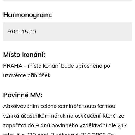
Harmonogram:
9:00–15:00
Místo konání:
PRAHA - místo konání bude upřesněno po
uzávěrce přihlášek
Povinné MV:
Absolvováním celého semináře touto formou
vzniká účastníkům nárok na osvědčení, které lze
započítat do 9 dnů povinného vzdělávání dle §17
odst. 5 a §20 odst. 2 zákona č. 312/2002 Sb.