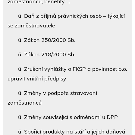
zaměstnanců, benefity …
ü Daň z příjmů právnických osob – týkající
se zaměstnavatele
ü Zákon 250/2000 Sb.
ü Zákon 218/2000 Sb.
ü Zrušení vyhlášky o FKSP a povinnost p.o.
upravit vnitřní předpisy
ü Změny v podpoře stravování
zaměstnanců
ü Změny související s odměnami u DPP
ü Spořící produkty na stáří a jejich daňová