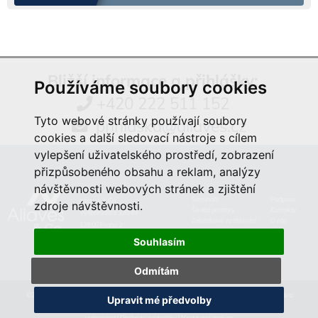
Bližší informace a přihlášky:
Používáme soubory cookies
+420 222 511 152
Tyto webové stránky používají soubory
prihlaska@aliaves.cz
cookies a další sledovací nástroje s cílem
vylepšení uživatelského prostředí, zobrazení
přizpůsobeného obsahu a reklam, analýzy
návštěvnosti webových stránek a zjištění
Semináře
Podpora
Aliaves & Co.,
zdroje návštěvnosti.
Školicí prostory
Kontakty
Vyšehradská 320/49
Zakázkové vzdělávání
O nás
128 00 Praha 2
Souhlasím
Odmítám
©2019 Aliaves & Co., a.s. Specialista na kurzy, školení a zakázkové vzdělávání. Všechna práva
Upravit mé předvolby
vyhrazena |
Obchodní podmínky
|
Nastavení cookies