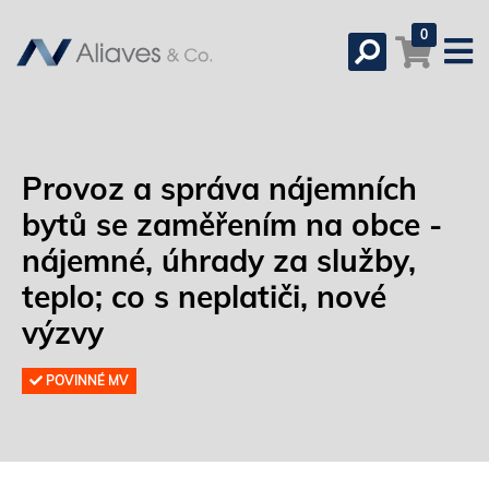
0
Provoz a správa nájemních
bytů se zaměřením na obce -
nájemné, úhrady za služby,
teplo; co s neplatiči, nové
výzvy
POVINNÉ MV