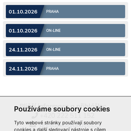
01.10.2026
PRAHA
01.10.2026
ON-LINE
24.11.2026
ON-LINE
24.11.2026
PRAHA
Bližší informace a přihlášky:
Používáme soubory cookies
+420 222 511 152
Tyto webové stránky používají soubory
prihlaska@aliaves.cz
cookies a další sledovací nástroje s cílem