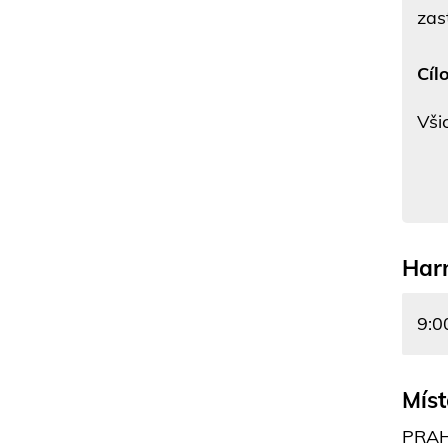
zas
Cíl
Vši
Har
9:0
Míst
PRAHA