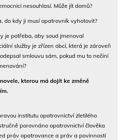
mocnici nesouhlasí. Může jít domů?
 do kdy ji musí opatrovník vyhotovit?
by je potřeba, aby soud jmenoval
iální služby je zřízen obcí, která je zároveň
podepsal smlouvu sám, pokud mu to nečiní
jmenování?
ovele, kterou má dojít ke změně
ím.
vou institutu opatrovnictví zletilého
 stručně porovnáno opatrovnictví člověka
ed práv opatrovance a práv a povinností