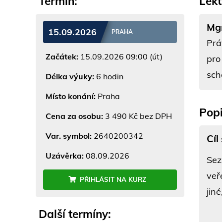
Termín:
Lekt
Mgr
15.09.2026
PRAHA
Prá
Začátek:
15.09.2026 09:00 (út)
pro
sch
Délka výuky:
6 hodin
Místo konání:
Praha
Popi
Cena za osobu:
3 490 Kč bez DPH
Var. symbol:
2640200342
Cíl
Uzávěrka:
08.09.2026
Sez
veř
PŘIHLÁSIT NA KURZ
jin
Další termíny: