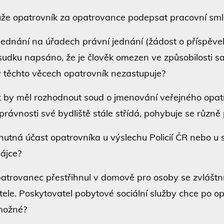
že opatrovník za opatrovance podepsat pracovní sm
 jednání na úřadech právní jednání (žádost o příspěve
sudku napsáno, že je člověk omezen ve způsobilosti 
 v těchto věcech opatrovník nezastupuje?
k by měl rozhodnout soud o jmenování veřejného opa
právnosti své bydliště stále střídá, pohybuje se různě
 nutná účast opatrovníka u výslechu Policií ČR nebo u 
ájce?
atrovanec přestřihnul v domově pro osoby se zvláštn
tele. Poskytovatel pobytové sociální služby chce po 
možné?