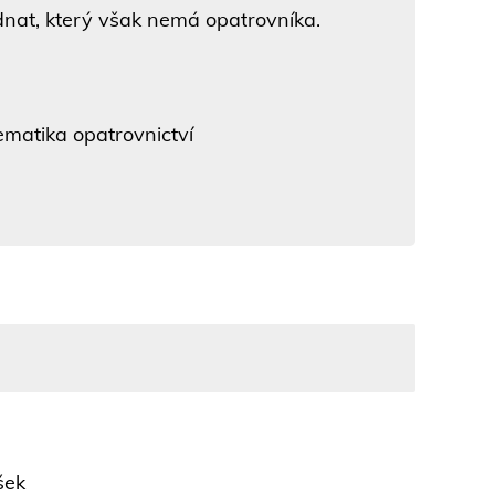
nat, který však nemá opatrovníka.
lematika opatrovnictví
šek