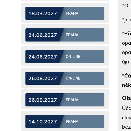
*Op
18.03.2027
PRAHA
*Je
*Př
24.06.2027
PRAHA
opa
opa
24.06.2027
ON-LINE
újm
*
Čá
26.08.2027
ON-LINE
něk
Ob
26.08.2027
PRAHA
Úča
člo
14.10.2027
PRAHA
bez