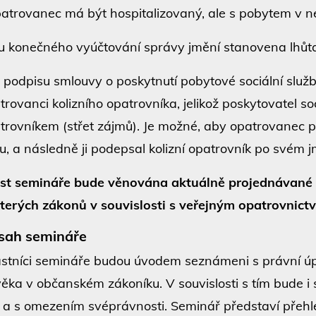
atrovanec má být hospitalizovaný, ale s pobytem v ne
 u konečného vyúčtování správy jmění stanovena lhůta,
i podpisu smlouvy o poskytnutí pobytové sociální služ
trovanci kolizního opatrovníka, jelikož poskytovatel soc
trovníkem (střet zájmů). Je možné, aby opatrovanec 
u, a následně ji podepsal kolizní opatrovník po svém 
st semináře bude věnována aktuálně projednávané n
terých zákonů v souvislosti s veřejným opatrovnictv
sah semináře
stníci semináře budou úvodem seznámeni s právní úpra
věka v občanském zákoníku. V souvislosti s tím bude i
 a s omezením svéprávnosti. Seminář představí přehl