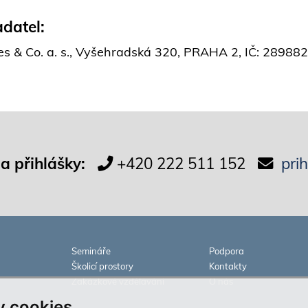
datel:
es & Co. a. s., Vyšehradská 320, PRAHA 2, IČ: 2898
 a přihlášky:
+420 222 511 152
pri
Semináře
Podpora
Školicí prostory
Kontakty
Zakázkové vzdělávání
O nás
 cookies