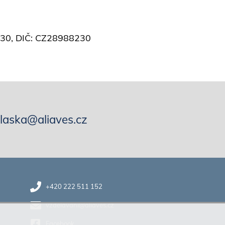
8230, DIČ: CZ28988230
hlaska@aliaves.cz
+420 222 511 152
vzdelavani@aliaves.cz
Facebook