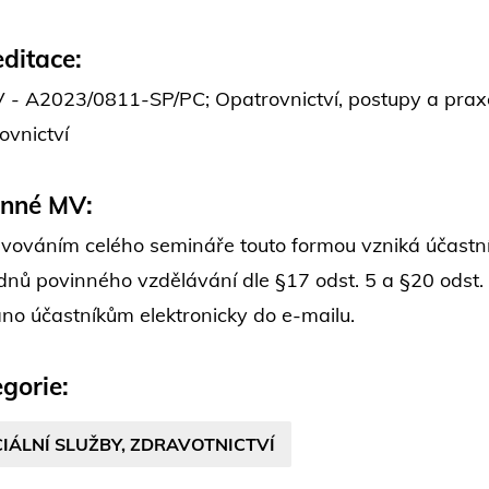
ditace:
- A2023/0811-SP/PC; Opatrovnictví, postupy a praxe 
ovnictví
inné MV:
vováním celého semináře touto formou vzniká účastní
dnů povinného vzdělávání dle §17 odst. 5 a §20 odst.
áno účastníkům elektronicky do e-mailu.
gorie:
IÁLNÍ SLUŽBY, ZDRAVOTNICTVÍ