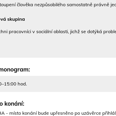
toupení člověka nezpůsobilého samostatně právně jed
ová skupina
chni pracovníci v sociální oblasti, jichž se dotýká prob
monogram:
0–15:00 hod.
o konání:
 - místo konání bude upřesněno po uzávěrce přihlá