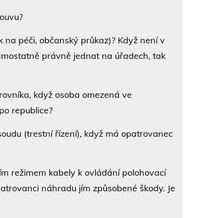
louvu?
k na péči, občanský průkaz)? Když není v
samostatně právně jednat na úřadech, tak
trovníka, když osoba omezená ve
 po republice?
soudu (trestní řízení), když má opatrovanec
ím režimem kabely k ovládání polohovací
opatrovanci náhradu jím způsobené škody. Je