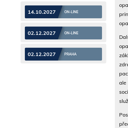
opa
14.10.2027
ON-LINE
pri
opa
02.12.2027
ON-LINE
Dal
opa
02.12.2027
zák
PRAHA
zdr
pac
ale
soc
slu
Pos
pře