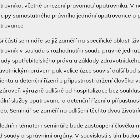
trovníka, včetně omezení pravomocí opatrovníka. V n
ncipy samostatného právního jednání opatrovance a p
trovance.
ší části semináře se již zaměří na specifické oblasti ž
trovník v souladu s rozhodnutím soudu právně jednat.
lady spotřebitelského práva a základy zdravotnického
avotnickým právem pak velice úzce souvisí další bod s
ienta a detenční řízení o přípustnosti držení člověka 
 zároveň výrazně odlišné od hospitalizace bez souhla
iální služby opatrovanci a detenční řízení o přípustnost
žeb. Seminář se zaměří na odlišení těchto dvou životníc
ledním tématem semináře bude zastoupení člověka n
d soudy a správními orgány. V souvislosti s tím budo