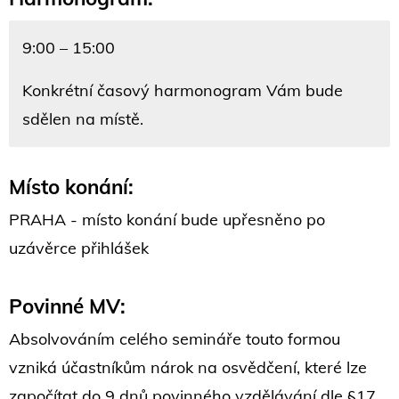
9:00 – 15:00
Konkrétní časový harmonogram Vám bude
sdělen na místě.
Místo konání:
PRAHA - místo konání bude upřesněno po
uzávěrce přihlášek
Povinné MV:
Absolvováním celého semináře touto formou
vzniká účastníkům nárok na osvědčení, které lze
započítat do 9 dnů povinného vzdělávání dle §17