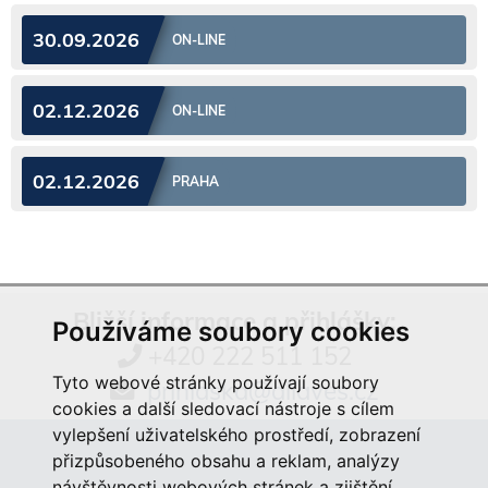
30.09.2026
ON-LINE
02.12.2026
ON-LINE
02.12.2026
PRAHA
Bližší informace a přihlášky:
Používáme soubory cookies
+420 222 511 152
Tyto webové stránky používají soubory
prihlaska@aliaves.cz
cookies a další sledovací nástroje s cílem
vylepšení uživatelského prostředí, zobrazení
přizpůsobeného obsahu a reklam, analýzy
návštěvnosti webových stránek a zjištění