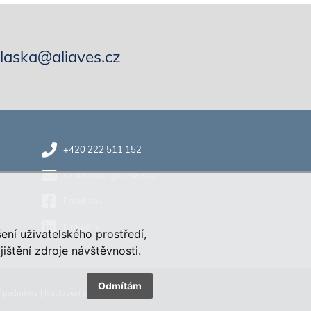
hlaska@aliaves.cz
+420 222 511 152
vzdelavani@aliaves.cz
Facebook
LinkedIn
ení uživatelského prostředí,
štění zdroje návštěvnosti.
Odmítám
í podmínky
|
Nastavení cookies