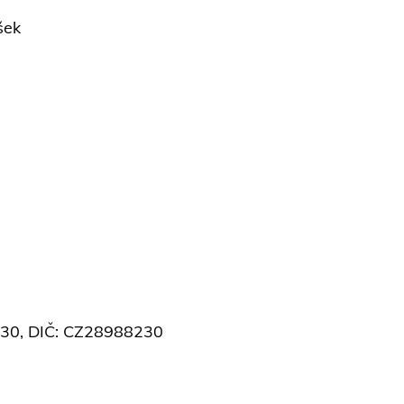
šek
8230, DIČ: CZ28988230