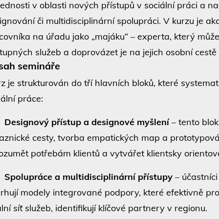
ednosti v oblasti nových přístupů v sociální práci a nau
ignování či multidisciplinární spolupráci. V kurzu je a
covníka na úřadu jako „majáku“ – experta, který může
tupných služeb a doprovázet je na jejich osobní cestě k 
sah semináře
z je strukturován do tří hlavních bloků, které systemat
iální práce:
.
Designový přístup a designové myšlení
– tento blo
aznické cesty, tvorba empatických map a prototypová
ozumět potřebám klientů a vytvářet klientsky orientov
.
Spolupráce a multidisciplinární přístupy
– účastníci
rhují modely integrované podpory, které efektivně prop
lní síť služeb, identifikují klíčové partnery v regionu.