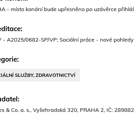
 - místo konání bude upřesněno po uzávěrce přihlá
ditace:
- A2025/0682-SP/VP; Sociální práce - nové pohledy
gorie:
IÁLNÍ SLUŽBY, ZDRAVOTNICTVÍ
datel:
es & Co. a. s., Vyšehradská 320, PRAHA 2, IČ: 2898