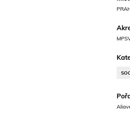
PRAHA
Akre
MPSV 
Kate
SOC
Pořa
Aliav