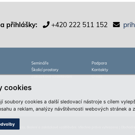
 a přihlášky:
+420 222 511 152
pri
Semináře
Podpora
Školicí prostory
Kontakty
Zakázkové vzdělávání
O nás
 cookies
9
 soubory cookies a další sledovací nástroje s cílem vylepš
ahu a reklam, analýzy návštěvnosti webových stránek a zji
edvolby
cialista na kurzy, školení a zakázkové vzdělávání. Všechna práva vyhrazena |
Obchodn