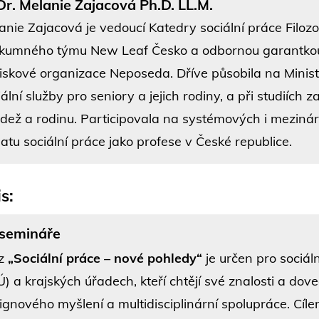
r. Melanie Zajacová Ph.D. LL.M.
anie Zajacová je vedoucí Katedry sociální práce Filozof
kumného týmu New Leaf Česko a odbornou garantkou s
iskové organizace Neposeda. Dříve působila na Minister
iální služby pro seniory a jejich rodiny, a při studiích 
dež a rodinu. Participovala na systémových i meziná
atu sociální práce jako profese v České republice.
s:
 semináře
rz
„Sociální práce – nové pohledy“
je určen pro sociá
) a krajských úřadech, kteří chtějí své znalosti a dovedn
ignového myšlení a multidisciplinární spolupráce. Cílem 