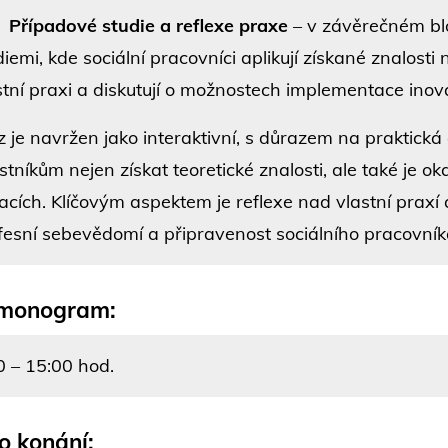
.
Případové studie a reflexe praxe
– v závěrečném blo
diemi, kde sociální pracovníci aplikují získané znalosti 
stní praxi a diskutují o možnostech implementace inov
z je navržen jako interaktivní, s důrazem na praktická
stníkům nejen získat teoretické znalosti, ale také je o
uacích. Klíčovým aspektem je reflexe nad vlastní praxí
fesní sebevědomí a připravenost sociálního pracovník
monogram:
0 – 15:00 hod.
o konání: