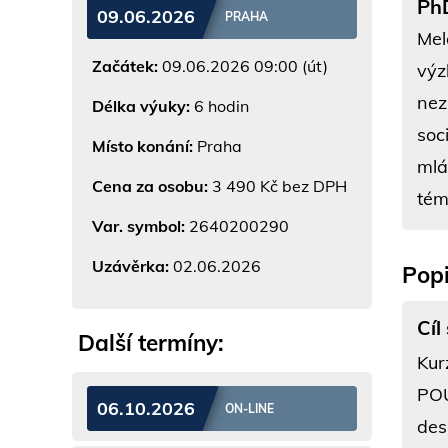
PhD
09.06.2026
PRAHA
Mel
Začátek:
09.06.2026 09:00 (út)
výz
nez
Délka výuky:
6 hodin
soc
Místo konání:
Praha
mlá
Cena za osobu:
3 490 Kč bez DPH
tém
Var. symbol:
2640200290
Uzávěrka:
02.06.2026
Popi
Cíl
Další termíny:
Ku
POÚ
06.10.2026
ON-LINE
des