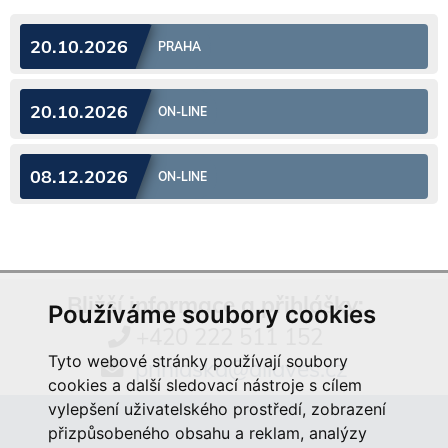
20.10.2026
PRAHA
20.10.2026
ON-LINE
08.12.2026
ON-LINE
Bližší informace a přihlášky:
Používáme soubory cookies
+420 222 511 152
Tyto webové stránky používají soubory
prihlaska@aliaves.cz
cookies a další sledovací nástroje s cílem
vylepšení uživatelského prostředí, zobrazení
přizpůsobeného obsahu a reklam, analýzy