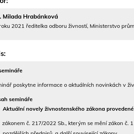
or:
. Milada Hrabánková
roku 2021 ředitelka odboru živností, Ministerstvo pr
s:
 semináře
inář poskytne informace o aktuálních novinkách v ž
ah semináře
Aktuální novely živnostenského zákona provedené
zákonem č. 217/2022 Sb., kterým se mění zákon č. 11
pozdějších předpisů, a další související zákony,