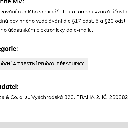
inné MV:
vováním celého semináře touto formou vzniká účastní
dnů povinného vzdělávání dle §17 odst. 5 a §20 odst.
áno účastníkům elektronicky do e-mailu.
gorie:
ÁVNÍ A TRESTNÍ PRÁVO, PŘESTUPKY
datel:
es & Co. a. s., Vyšehradská 320, PRAHA 2, IČ: 2898