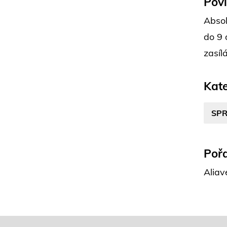
Pov
Absol
do 9 
zasíl
Kate
SPR
Pořa
Aliav