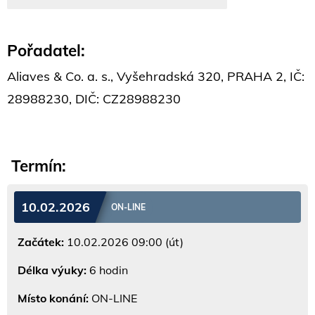
Pořadatel:
Aliaves & Co. a. s., Vyšehradská 320, PRAHA 2, IČ:
28988230, DIČ: CZ28988230
Termín:
10.02.2026
ON-LINE
Začátek:
10.02.2026 09:00 (út)
Délka výuky:
6 hodin
Místo konání:
ON-LINE