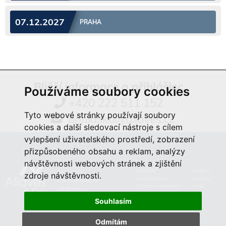
07.12.2027
PRAHA
Bližší informace a přihlášky:
Používáme soubory cookies
+420 222 511 152
Tyto webové stránky používají soubory
prihlaska@aliaves.cz
cookies a další sledovací nástroje s cílem
vylepšení uživatelského prostředí, zobrazení
přizpůsobeného obsahu a reklam, analýzy
návštěvnosti webových stránek a zjištění
Semináře
Podpora
Aliaves & Co.,
zdroje návštěvnosti.
Školicí prostory
Kontakty
Vyšehradská 320/49
Zakázkové vzdělávání
O nás
128 00 Praha 2
Souhlasím
Odmítám