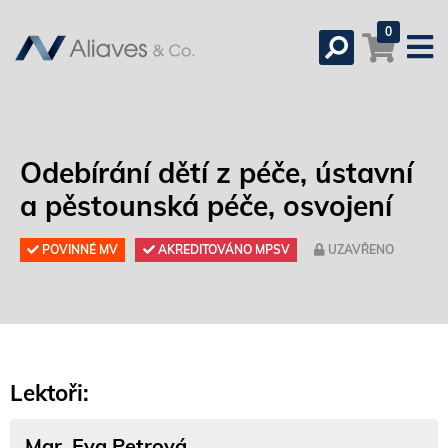
0
Odebírání dětí z péče, ústavní
a pěstounská péče, osvojení
POVINNÉ MV
AKREDITOVÁNO MPSV
UZAVŘENO
Lektoři:
Mgr. Eva Petrová