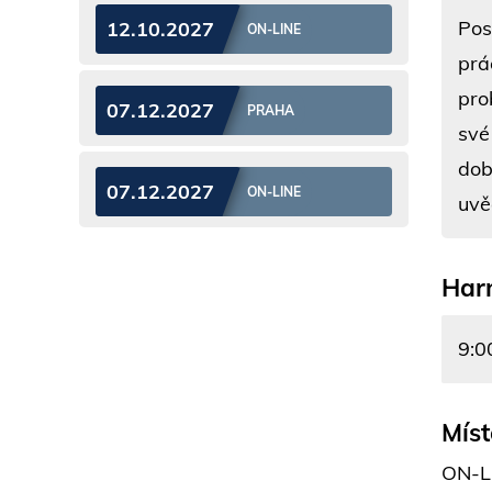
Pos
12.10.2027
ON-LINE
prá
pro
07.12.2027
PRAHA
své
dob
07.12.2027
ON-LINE
uvě
Har
9:0
Míst
ON-L