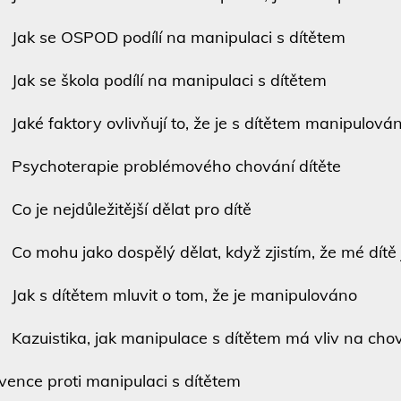
ak se OSPOD podílí na manipulaci s dítětem
ak se škola podílí na manipulaci s dítětem
aké faktory ovlivňují to, že je s dítětem manipulová
sychoterapie problémového chování dítěte
o je nejdůležitější dělat pro dítě
o mohu jako dospělý dělat, když zjistím, že mé dítě
ak s dítětem mluvit o tom, že je manipulováno
azuistika, jak manipulace s dítětem má vliv na chová
vence proti manipulaci s dítětem