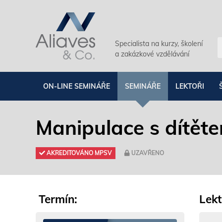
Specialista na kurzy, školení
a zakázkové vzdělávání
ON-LINE SEMINÁŘE
SEMINÁŘE
LEKTOŘI
Manipulace s dítět
AKREDITOVÁNO MPSV
UZAVŘENO
Termín:
Lekt