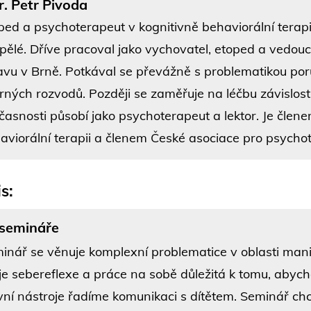
. Petr Pivoda
ped a psychoterapeut v kognitivně behaviorální terapii
pělé. Dříve pracoval jako vychovatel, etoped a vedou
avu v Brně. Potkával se převážně s problematikou por
rných rozvodů. Později se zaměřuje na léčbu závislost
časnosti působí jako psychoterapeut a lektor. Je člen
aviorální terapii a členem České asociace pro psychot
s:
 semináře
inář se věnuje komplexní problematice v oblasti manip
 je sebereflexe a práce na sobě důležitá k tomu, abych
vní nástroje řadíme komunikaci s dítětem. Seminář chc