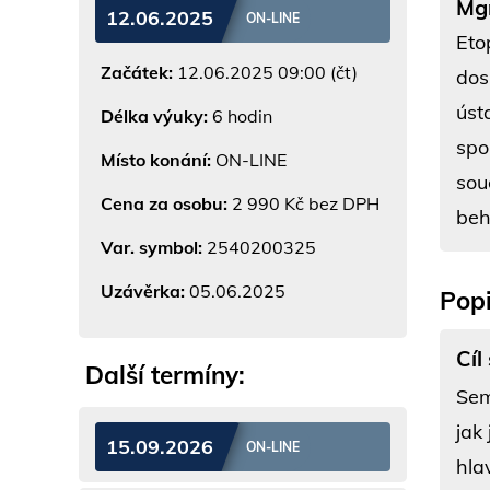
Mgr
12.06.2025
ON-LINE
Eto
Začátek:
12.06.2025 09:00 (čt)
dos
úst
Délka výuky:
6 hodin
spo
Místo konání:
ON-LINE
sou
Cena za osobu:
2 990 Kč bez DPH
beh
Var. symbol:
2540200325
Uzávěrka:
05.06.2025
Popi
Cíl
Další termíny:
Sem
jak
15.09.2026
ON-LINE
hla