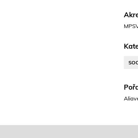
Akre
MPSV
Kate
SOC
Pořa
Aliav