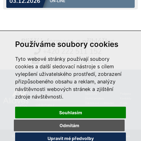
03.12.2026
ON-LINE
Bližší informace a přihlášky:
Používáme soubory cookies
+420 222 511 152
Tyto webové stránky používají soubory
prihlaska@aliaves.cz
cookies a další sledovací nástroje s cílem
vylepšení uživatelského prostředí, zobrazení
přizpůsobeného obsahu a reklam, analýzy
návštěvnosti webových stránek a zjištění
Semináře
Podpora
Aliaves & Co.,
zdroje návštěvnosti.
Školicí prostory
Kontakty
Vyšehradská 320/49
Zakázkové vzdělávání
O nás
128 00 Praha 2
Souhlasím
Odmítám
©2019 Aliaves & Co., a.s. Specialista na kurzy, školení a zakázkové vzdělávání. Všechna práva
Upravit mé předvolby