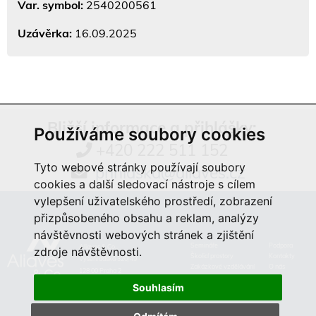
Var. symbol:
2540200561
Uzávěrka:
16.09.2025
Bližší informace a přihlášky:
Používáme soubory cookies
+420 222 511 152
Tyto webové stránky používají soubory
prihlaska@aliaves.cz
cookies a další sledovací nástroje s cílem
vylepšení uživatelského prostředí, zobrazení
přizpůsobeného obsahu a reklam, analýzy
návštěvnosti webových stránek a zjištění
Semináře
Podpora
Aliaves & Co.,
zdroje návštěvnosti.
Školicí prostory
Kontakty
Vyšehradská 320/49
Zakázkové vzdělávání
O nás
128 00 Praha 2
Souhlasím