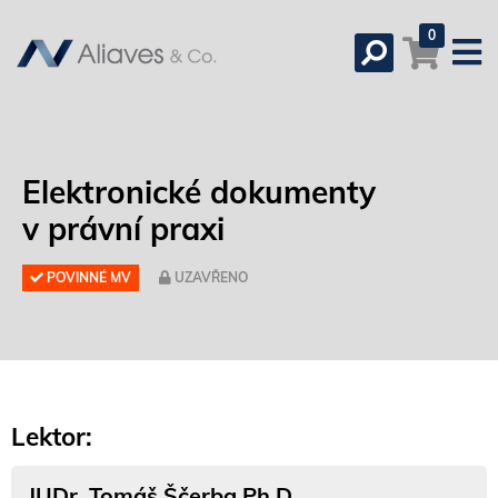
0
Elektronické dokumenty
v právní praxi
POVINNÉ MV
UZAVŘENO
Lektor:
JUDr. Tomáš Ščerba Ph.D.