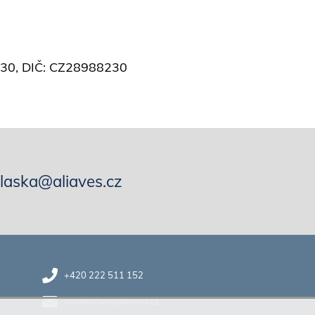
8230, DIČ: CZ28988230
hlaska@aliaves.cz
+420 222 511 152
vzdelavani@aliaves.cz