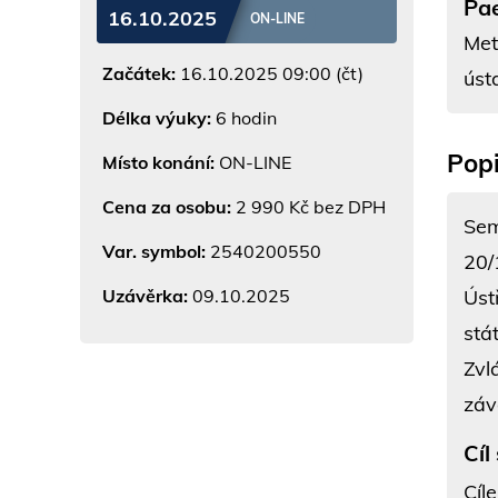
Pa
16.10.2025
ON-LINE
Met
Začátek:
16.10.2025 09:00 (čt)
úst
Délka výuky:
6 hodin
Popi
Místo konání:
ON-LINE
Cena za osobu:
2 990 Kč bez DPH
Sem
Var. symbol:
2540200550
20/
Úst
Uzávěrka:
09.10.2025
stá
Zvl
záv
Cíl
Cíl