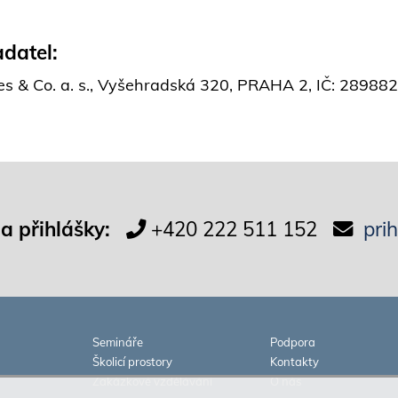
datel:
es & Co. a. s., Vyšehradská 320, PRAHA 2, IČ: 2898
 a přihlášky:
+420 222 511 152
pri
Semináře
Podpora
Školicí prostory
Kontakty
Zakázkové vzdělávání
O nás