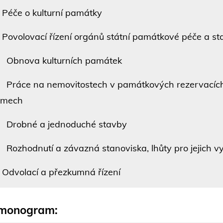
Péče o kulturní památky
Povolovací řízení orgánů státní památkové péče a st
bnova kulturních památek
ráce na nemovitostech v památkových rezervacích
smech
robné a jednoduché stavby
ozhodnutí a závazná stanoviska, lhůty pro jejich v
Odvolací a přezkumná řízení
monogram: