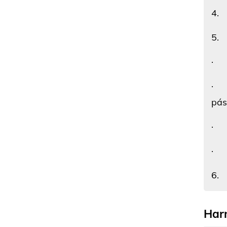
4. 
5. 
· O
· P
pá
· D
· R
6. 
Har