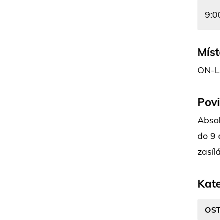
9:0
Míst
ON-L
Pov
Absol
do 9 
zasíl
Kate
OST