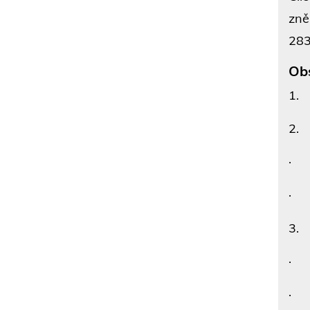
zně
283
Ob
1. 
2. 
· Ú
· O
3. 
· 
· 