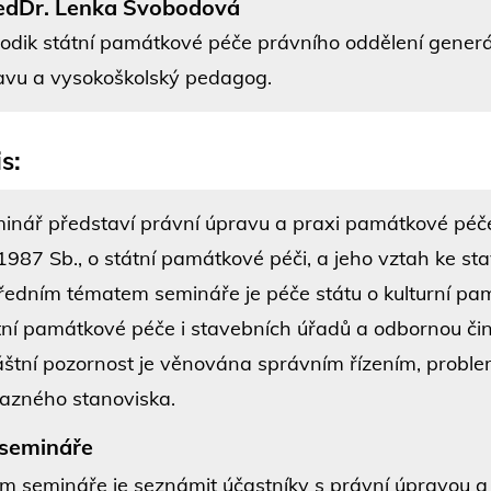
edDr. Lenka Svobodová
odik státní památkové péče právního oddělení generá
avu a vysokoškolský pedagog.
s:
inář představí právní úpravu a praxi památkové péče,
1987 Sb., o státní památkové péči, a jeho vztah ke s
ředním tématem semináře je péče státu o kulturní pa
tní památkové péče i stavebních úřadů a odbornou č
áštní pozornost je věnována správním řízením, proble
azného stanoviska.
 semináře
em semináře je seznámit účastníky s právní úpravou a