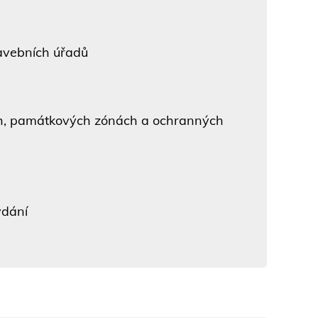
avebních úřadů
, památkových zónách a ochranných
ydání