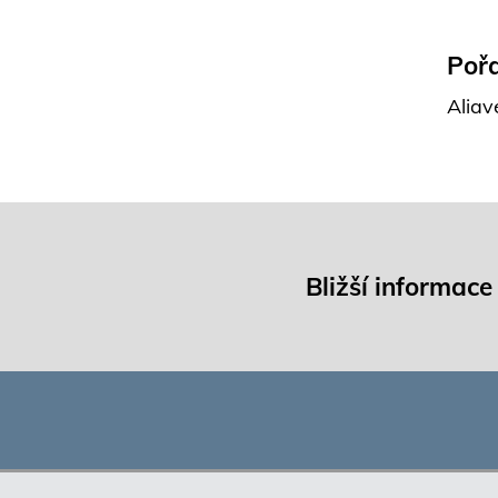
Pořa
Aliav
Bližší informace