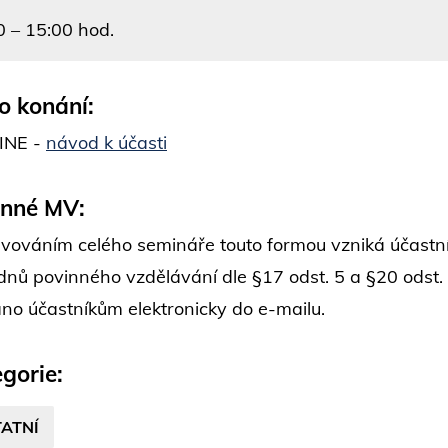
0 – 15:00 hod.
o konání:
INE -
návod k účasti
inné MV:
vováním celého semináře touto formou vzniká účastní
dnů povinného vzdělávání dle §17 odst. 5 a §20 odst.
áno účastníkům elektronicky do e-mailu.
gorie:
ATNÍ