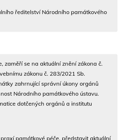
lního ředitelství Národního památkového
 zaměří se na aktuální znění zákona č.
tavebnímu zákonu č. 283/2021 Sb.
mátky zahrnující správní úkony orgánů
innost Národního památkového ústavu.
matice dotčených orgánů a institutu
 praxí památkové péče, představit aktuální